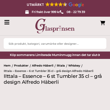
UTMÄRKT
Fri frakt över 999 kr
08 - 22 79 39
Search
...
Köp sommarens Limiterade Muminmugg innan det tar slut
Hem
Produkter
Alfredo Häberli
Iittala
Whiskey
/
/
/
/
/
IIttala – Essence – 6 st Tumbler 35 cl – grå design Alfredo Häberli
IIttala – Essence – 6 st Tumbler 35 cl – grå
design Alfredo Häberli