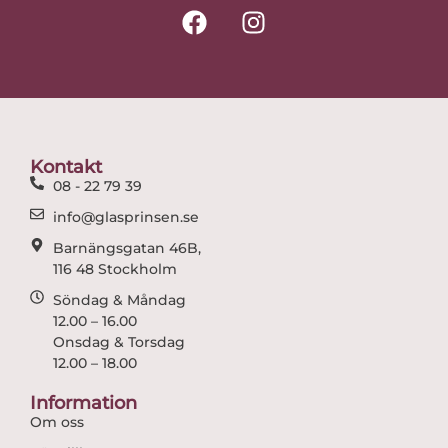
F
I
a
n
c
s
e
t
b
a
o
g
o
r
Kontakt
k
a
08 - 22 79 39
m
info@glasprinsen.se
Barnängsgatan 46B,
116 48 Stockholm
Söndag & Måndag
12.00 – 16.00
Onsdag & Torsdag
12.00 – 18.00
Information
Om oss