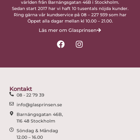
världen från Barnängsgatan 46B i Stockholm.
Sedan start 2017 har vi haft 10 tusentals nöjda kunder.
Ring gärna vår kundservice på 08 – 227 939 som har
Öppet alla dagar mellan kl 10.00 – 21.00.
Läs mer om Glasprinsen
F
I
a
n
c
s
e
t
b
a
o
g
o
r
Kontakt
k
a
08 - 22 79 39
m
info@glasprinsen.se
Barnängsgatan 46B,
116 48 Stockholm
Söndag & Måndag
12.00 – 16.00