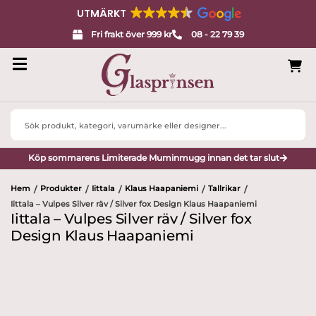
UTMÄRKT
Fri frakt över 999 kr
08 - 22 79 39
Search
...
Köp sommarens Limiterade Muminmugg innan det tar slut
Hem
Produkter
Iittala
Klaus Haapaniemi
Tallrikar
/
/
/
/
/
Iittala – Vulpes Silver räv / Silver fox Design Klaus Haapaniemi
Iittala – Vulpes Silver räv / Silver fox
Design Klaus Haapaniemi