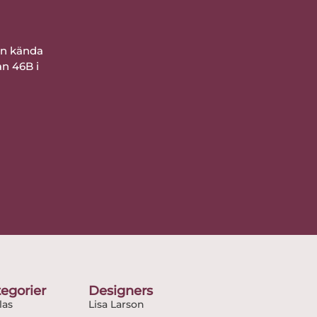
ån kända
an 46B i
egorier
Designers
as
Lisa Larson