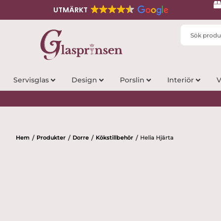
UTMÄRKT
Search
...
Servisglas
Design
Porslin
Interiör
V
Hem
Produkter
Dorre
Kökstillbehör
Helia Hjärta
/
/
/
/