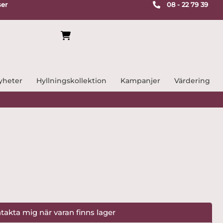
ser
08 - 22 79 39
yheter
Hyllningskollektion
Kampanjer
Värdering
takta mig när varan finns lager