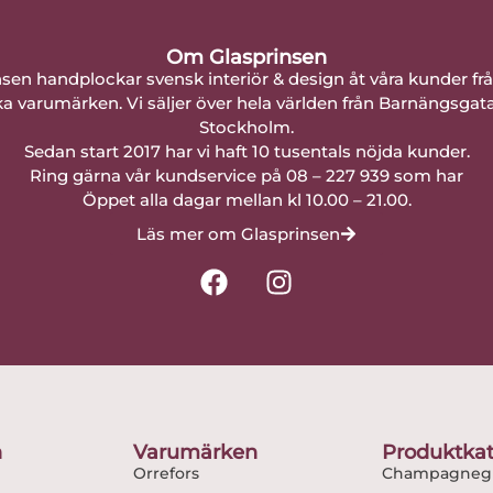
Om Glasprinsen
nsen handplockar svensk interiör & design åt våra kunder fr
a varumärken. Vi säljer över hela världen från Barnängsgat
Stockholm.
Sedan start 2017 har vi haft 10 tusentals nöjda kunder.
Ring gärna vår kundservice på 08 – 227 939 som har
Öppet alla dagar mellan kl 10.00 – 21.00.
Läs mer om Glasprinsen
F
I
a
n
c
s
e
t
b
a
o
g
o
r
n
Varumärken
Produktkat
k
a
Orrefors
Champagnegl
m