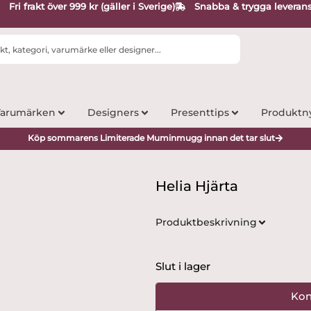
Fri frakt över 999 kr (gäller i Sverige)
Snabba & trygga leveran
arumärken
Designers
Presenttips
Produktn
Köp sommarens Limiterade Muminmugg innan det tar slut
Helia Hjärta
Produktbeskrivning
Slut i lager
Kon