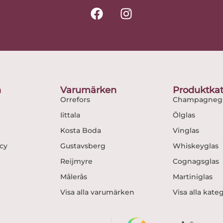
F
I
a
n
c
s
e
t
b
a
o
g
o
r
n
Varumärken
Produktkat
k
a
Orrefors
Champagnegl
m
Iittala
Ölglas
Kosta Boda
Vinglas
icy
Gustavsberg
Whiskeyglas
Reijmyre
Cognagsglas
Målerås
Martiniglas
Visa alla varumärken
Visa alla kate