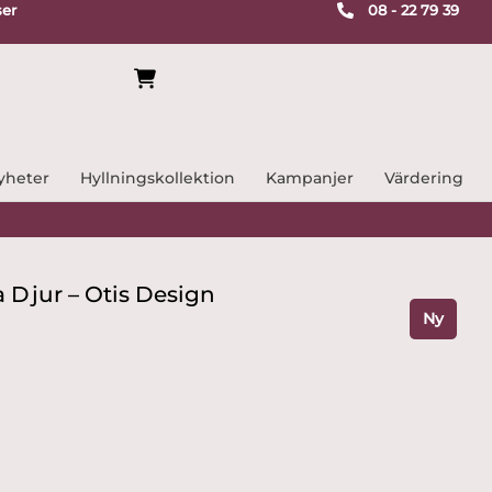
ser
08 - 22 79 39
yheter
Hyllningskollektion
Kampanjer
Värdering
 Djur – Otis Design
Ny