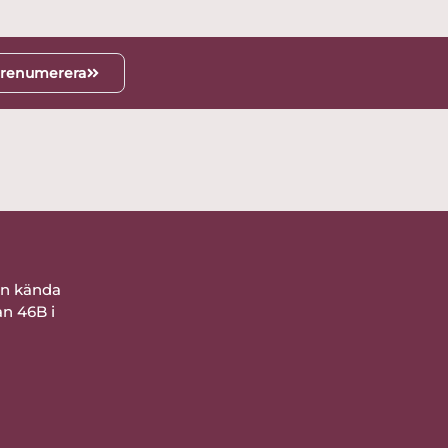
renumerera
ån kända
an 46B i