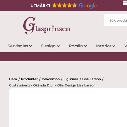
UTMÄRKT
Search
...
Servisglas
Design
Porslin
Interiör
V
Hem
Produkter
Dekoration
Figuriner
Lisa Larson
/
/
/
/
/
Gustavsberg – Okända Djur – Otis Design Lisa Larson