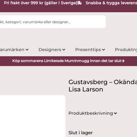
Fri frakt över 999 kr (gäller i Sverige)
Snabba & trygga leveran
arumärken
Designers
Presenttips
Produktn
Köp sommarens Limiterade Muminmugg innan det tar slut
Gustavsberg – Okända
Lisa Larson
Produktbeskrivning
Slut i lager