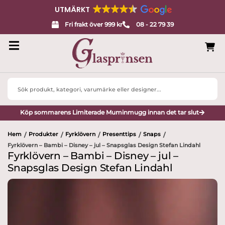
UTMÄRKT
Fri frakt över 999 kr
08 - 22 79 39
Search
...
Köp sommarens Limiterade Muminmugg innan det tar slut
Hem
Produkter
Fyrklövern
Presenttips
Snaps
/
/
/
/
/
Fyrklövern – Bambi – Disney – jul – Snapsglas Design Stefan Lindahl
Fyrklövern – Bambi – Disney – jul –
Snapsglas Design Stefan Lindahl