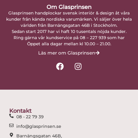
Om Glasprinsen
Glasprinsen handplockar svensk interiör & design åt våra
kunder från kända nordiska varumärken. Vi säljer över hela
världen från Barnängsgatan 46B i Stockholm.
Sedan start 2017 har vi haft 10 tusentals nöjda kunder.
Ring gärna vår kundservice på 08 – 227 939 som har
Öppet alla dagar mellan kl 10.00 – 21.00.
Läs mer om Glasprinsen
F
I
a
n
c
s
e
t
b
a
o
g
o
r
Kontakt
k
a
08 - 22 79 39
m
info@glasprinsen.se
Barnängsgatan 46B,