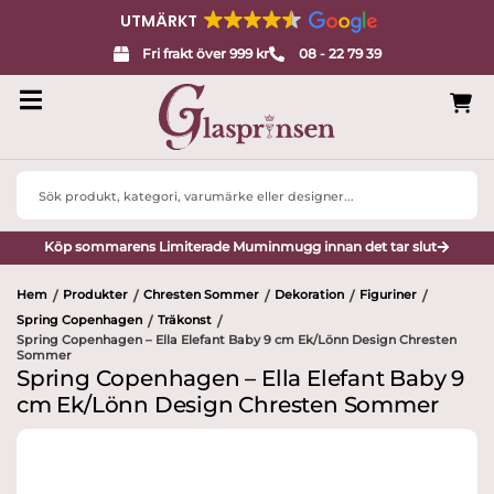
UTMÄRKT
Fri frakt över 999 kr
08 - 22 79 39
Search
...
Köp sommarens Limiterade Muminmugg innan det tar slut
Hem
Produkter
Chresten Sommer
Dekoration
Figuriner
/
/
/
/
/
Spring Copenhagen
Träkonst
/
/
Spring Copenhagen – Ella Elefant Baby 9 cm Ek/Lönn Design Chresten
Sommer
Spring Copenhagen – Ella Elefant Baby 9
cm Ek/Lönn Design Chresten Sommer