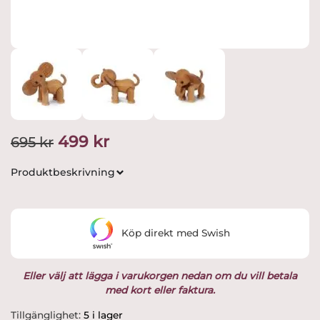
Det
Det
499
kr
695
kr
ursprungliga
nuvarande
Produktbeskrivning
priset
priset
var:
är:
Köp direkt med Swish
695 kr.
499 kr.
Eller välj att lägga i varukorgen nedan om du vill betala
med kort eller faktura.
Spring
Tillgänglighet:
5 i lager