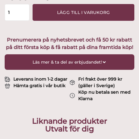
Copenhagen
-
LÄGG TILL I VARUKORG
Ella
Elefant
Baby
9
Prenumerera på nyhetsbrevet och få 50 kr rabatt
cm
på ditt första köp & få rabatt på dina framtida köp!
Ek/Lönn
Design
Chresten
Läs mer & ta del av erbjudandet!
Sommer
mängd
Leverans inom 1-2 dagar
Fri frakt över 999 kr
Hämta gratis i vår butik
(gäller i Sverige)
Köp nu betala sen med
Klarna
Liknande produkter
Utvalt för dig