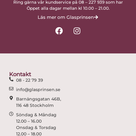
Ring gärna vår kundservice på 08 – 227 939 som har
Öppet alla dagar mellan kl 10.00 – 21.00.
Läs mer om Glasprinsen
F
I
a
n
c
s
e
t
b
a
o
g
o
r
Kontakt
k
a
08 - 22 79 39
m
info@glasprinsen.se
Barnängsgatan 46B,
116 48 Stockholm
Söndag & Måndag
12.00 – 16.00
Onsdag & Torsdag
12.00 – 18.00