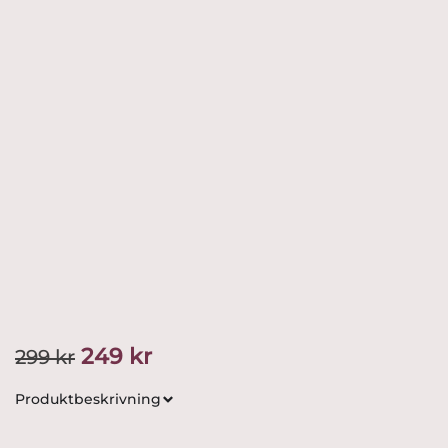
Det
Det
249
kr
299
kr
ursprungliga
nuvarande
Produktbeskrivning
priset
priset