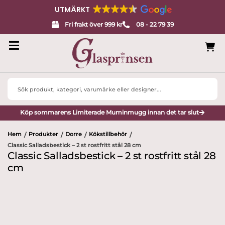
UTMÄRKT
Fri frakt över 999 kr
08 - 22 79 39
Search
...
Köp sommarens Limiterade Muminmugg innan det tar slut
Hem
Produkter
Dorre
Kökstillbehör
/
/
/
/
Classic Salladsbestick – 2 st rostfritt stål 28 cm
Classic Salladsbestick – 2 st rostfritt stål 28
cm