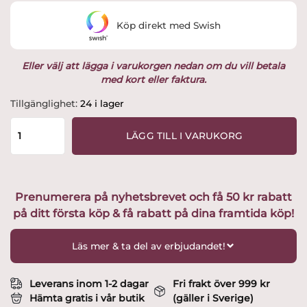
var:
är:
Köp direkt med Swish
299 kr.
249 kr.
Eller välj att lägga i varukorgen nedan om du vill betala
med kort eller faktura.
Classic
Tillgänglighet:
24 i lager
Salladsbestick
-
LÄGG TILL I VARUKORG
2
st
rostfritt
stål
Prenumerera på nyhetsbrevet och få 50 kr rabatt
28
på ditt första köp & få rabatt på dina framtida köp!
cm
mängd
Läs mer & ta del av erbjudandet!
Leverans inom 1-2 dagar
Fri frakt över 999 kr
Hämta gratis i vår butik
(gäller i Sverige)