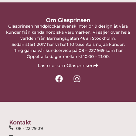
Om Glasprinsen
Glasprinsen handplockar svensk interiör & design åt våra
kunder från kända nordiska varumärken. Vi säljer över hela
världen från Barnängsgatan 46B i Stockholm.
Sedan start 2017 har vi haft 10 tusentals nöjda kunder.
Ring gärna vår kundservice på 08 – 227 939 som har
Öppet alla dagar mellan kl 10.00 – 21.00.
Läs mer om Glasprinsen
F
I
a
n
c
s
e
t
b
a
o
g
o
r
Kontakt
k
a
08 - 22 79 39
m