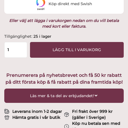
Köp direkt med Swish
649 kr.
499 kr.
Eller välj att lägga i varukorgen nedan om du vill betala
med kort eller faktura.
Bella
Tillgänglighet:
25 i lager
Brödskrin
utvald
LÄGG TILL I VARUKORG
av
Glasprinsen
mängd
Prenumerera på nyhetsbrevet och få 50 kr rabatt
på ditt första köp & få rabatt på dina framtida köp!
Läs mer & ta del av erbjudandet!
Leverans inom 1-2 dagar
Fri frakt över 999 kr
Hämta gratis i vår butik
(gäller i Sverige)
Köp nu betala sen med