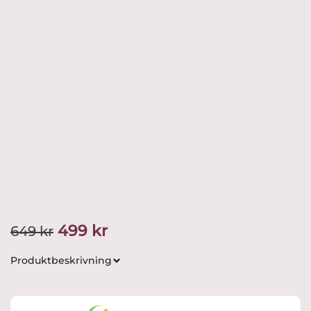
Det
Det
499
kr
649
kr
ursprungliga
nuvarande
Produktbeskrivning
priset
priset
var:
är: