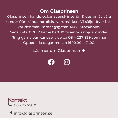
Om Glasprinsen
Glasprinsen handplockar svensk interiör & design åt våra
kunder från kända nordiska varumärken. Vi säljer över hela
världen från Barnängsgatan 46B i Stockholm.
Sedan start 2017 har vi haft 10 tusentals nöjda kunder.
Ring gärna vår kundservice på 08 – 227 939 som har
Öppet alla dagar mellan kl 10.00 – 21.00.
Läs mer om Glasprinsen
F
I
a
n
c
s
e
t
b
a
o
g
o
r
Kontakt
k
a
08 - 22 79 39
m
info@glasprinsen.se