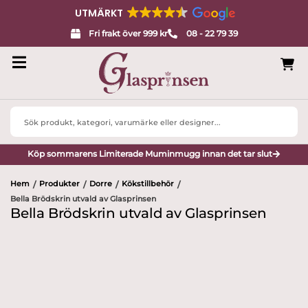
UTMÄRKT
Fri frakt över 999 kr
08 - 22 79 39
Search
...
Köp sommarens Limiterade Muminmugg innan det tar slut
Hem
Produkter
Dorre
Kökstillbehör
/
/
/
/
Bella Brödskrin utvald av Glasprinsen
Bella Brödskrin utvald av Glasprinsen