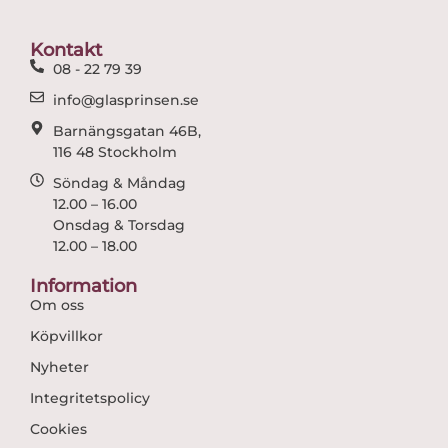
o
g
o
r
Kontakt
k
a
08 - 22 79 39
m
info@glasprinsen.se
Barnängsgatan 46B,
116 48 Stockholm
Söndag & Måndag
12.00 – 16.00
Onsdag & Torsdag
12.00 – 18.00
Information
Om oss
Köpvillkor
Nyheter
Integritetspolicy
Cookies