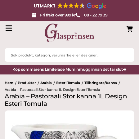
UTMÄRKT
Fri frakt över 999 kr
08 - 22 79 39
Search
...
Köp sommarens Limiterade Muminmugg innan det tar slut
Hem
Produkter
Arabia
Esteri Tomula
Tillbringare/Kanna
/
/
/
/
/
Arabia – Pastoraali Stor kanna 1L Design Esteri Tomula
Arabia – Pastoraali Stor kanna 1L Design
Esteri Tomula