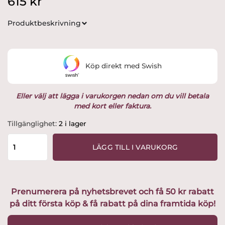
615
kr
Produktbeskrivning
Köp direkt med Swish
Eller välj att lägga i varukorgen nedan om du vill betala
med kort eller faktura.
Arabia
Tillgänglighet:
2 i lager
-
Pastoraali
LÄGG TILL I VARUKORG
Stor
kanna
1L
Design
Prenumerera på nyhetsbrevet och få 50 kr rabatt
Esteri
på ditt första köp & få rabatt på dina framtida köp!
Tomula
mängd