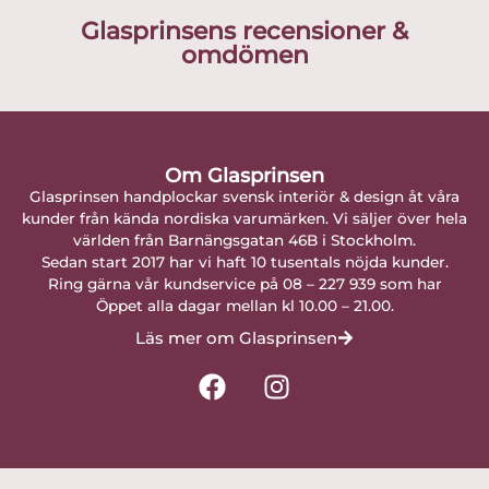
Glasprinsens recensioner &
omdömen
Om Glasprinsen
Glasprinsen handplockar svensk interiör & design åt våra
kunder från kända nordiska varumärken. Vi säljer över hela
världen från Barnängsgatan 46B i Stockholm.
Sedan start 2017 har vi haft 10 tusentals nöjda kunder.
Ring gärna vår kundservice på 08 – 227 939 som har
Öppet alla dagar mellan kl 10.00 – 21.00.
Läs mer om Glasprinsen
F
I
a
n
c
s
e
t
b
a