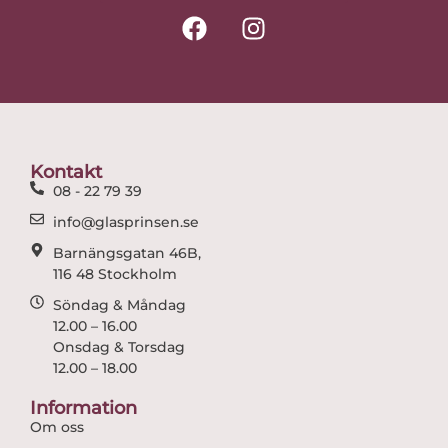
F
I
a
n
c
s
e
t
b
a
o
g
o
r
Kontakt
k
a
08 - 22 79 39
m
info@glasprinsen.se
Barnängsgatan 46B,
116 48 Stockholm
Söndag & Måndag
12.00 – 16.00
Onsdag & Torsdag
12.00 – 18.00
Information
Om oss