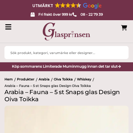
UTMÄRKT
Fri frakt över 999 kr
08 - 22 79 39
Search
...
Köp sommarens Limiterade Muminmugg innan det tar slut
Hem
Produkter
Arabia
Oiva Toikka
Whiskey
/
/
/
/
/
Arabia – Fauna – 5 st Snaps glas Design Oiva Toikka
Arabia – Fauna – 5 st Snaps glas Design
Oiva Toikka