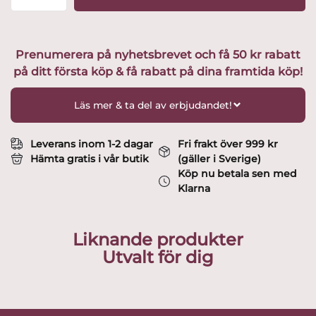
6
st
tallrikar
15x19cm
Prenumerera på nyhetsbrevet och få 50 kr rabatt
Design
på ditt första köp & få rabatt på dina framtida köp!
Esteri
Tomula
mängd
Läs mer & ta del av erbjudandet!
Leverans inom 1-2 dagar
Fri frakt över 999 kr
Hämta gratis i vår butik
(gäller i Sverige)
Köp nu betala sen med
Klarna
Liknande produkter
Utvalt för dig