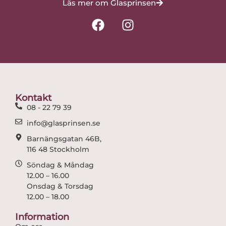
Läs mer om Glasprinsen
F
I
a
n
c
s
e
t
b
a
o
g
o
r
Kontakt
k
a
08 - 22 79 39
m
info@glasprinsen.se
Barnängsgatan 46B,
116 48 Stockholm
Söndag & Måndag
12.00 – 16.00
Onsdag & Torsdag
12.00 – 18.00
Information