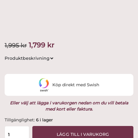
Det
Det
1,799
kr
1,995
kr
ursprungliga
nuvarande
Produktbeskrivning
priset
priset
var:
är:
Köp direkt med Swish
1,995 kr.
1,799 kr.
Eller välj att lägga i varukorgen nedan om du vill betala
med kort eller faktura.
Arabia
Tillgänglighet:
6 i lager
-
Esteri
LÄGG TILL I VARUKORG