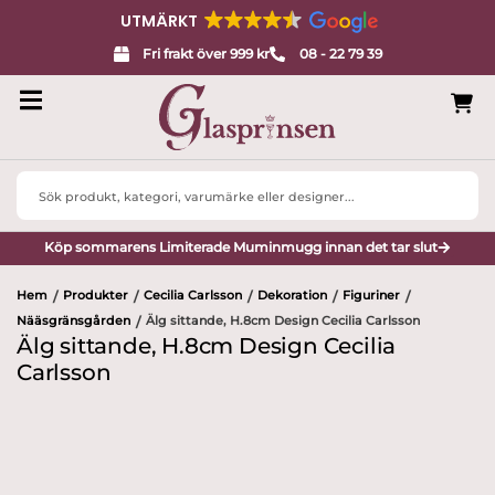
UTMÄRKT
Fri frakt över 999 kr
08 - 22 79 39
Search
...
Köp sommarens Limiterade Muminmugg innan det tar slut
Hem
Produkter
Cecilia Carlsson
Dekoration
Figuriner
/
/
/
/
/
Nääsgränsgården
Älg sittande, H.8cm Design Cecilia Carlsson
/
Älg sittande, H.8cm Design Cecilia
Carlsson