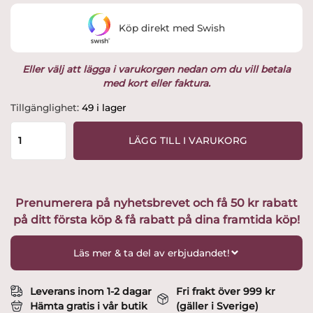
Köp direkt med Swish
Eller välj att lägga i varukorgen nedan om du vill betala
med kort eller faktura.
Älg
Tillgänglighet:
49 i lager
sittande,
H.8cm
LÄGG TILL I VARUKORG
Design
Cecilia
Carlsson
mängd
Prenumerera på nyhetsbrevet och få 50 kr rabatt
på ditt första köp & få rabatt på dina framtida köp!
Läs mer & ta del av erbjudandet!
Leverans inom 1-2 dagar
Fri frakt över 999 kr
Hämta gratis i vår butik
(gäller i Sverige)