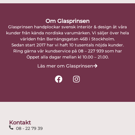
Om Glasprinsen
Glasprinsen handplockar svensk interiör & design åt våra
kunder från kända nordiska varumärken. Vi säljer över hela
världen från Barnängsgatan 46B i Stockholm.
Sedan start 2017 har vi haft 10 tusentals nöjda kunder.
Ring gärna vår kundservice på 08 – 227 939 som har
Öppet alla dagar mellan kl 10.00 – 21.00.
Läs mer om Glasprinsen
F
I
a
n
c
s
e
t
b
a
o
g
o
r
Kontakt
k
a
08 - 22 79 39