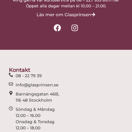
Ring gärna vår kundservice på 08 – 227 939 som har
Öppet alla dagar mellan kl 10.00 – 21.00.
Läs mer om Glasprinsen
F
I
a
n
c
s
e
t
b
a
o
g
o
r
Kontakt
k
a
08 - 22 79 39
m
info@glasprinsen.se
Barnängsgatan 46B,
116 48 Stockholm
Söndag & Måndag
12.00 – 16.00
Onsdag & Torsdag
12.00 – 18.00