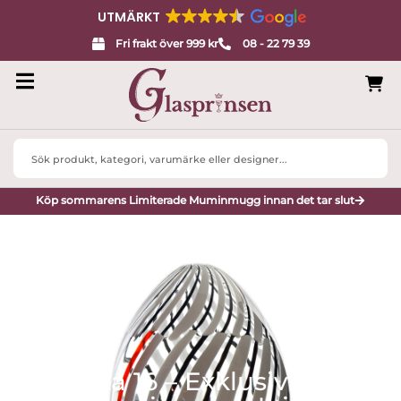
UTMÄRKT
Fri frakt över 999 kr
08 - 22 79 39
Search
...
Köp sommarens Limiterade Muminmugg innan det tar slut
Vecka 16 – Exklusivt hos