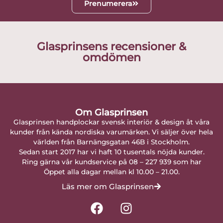
Prenumerera
Glasprinsens recensioner &
omdömen
Om Glasprinsen
Glasprinsen handplockar svensk interiör & design åt våra
kunder från kända nordiska varumärken. Vi säljer över hela
världen från Barnängsgatan 46B i Stockholm.
Sedan start 2017 har vi haft 10 tusentals nöjda kunder.
Ring gärna vår kundservice på 08 – 227 939 som har
Öppet alla dagar mellan kl 10.00 – 21.00.
Läs mer om Glasprinsen
F
I
a
n