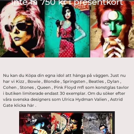
inte få 750 kr i presentkort
Nu kan du Köpa din egna idol att hänga på väggen. Just nu
har vi
Kizz
,
Bowie
,
Blondie
,
Springsten
,
Beatles
,
Dylan
,
Cohen
,
Stones
,
Queen
,
Pink Floyd
mfl som konstglas tavlor
i butiken limiterade endast 30 exemplar. Om du söker efter
våra svenska designers som Ulrica Hydman Valien , Astrid
Gate
klicka här
.