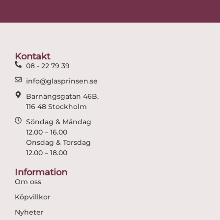
c
s
e
t
b
a
o
g
o
r
Kontakt
k
a
08 - 22 79 39
m
info@glasprinsen.se
Barnängsgatan 46B,
116 48 Stockholm
Söndag & Måndag
12.00 – 16.00
Onsdag & Torsdag
12.00 – 18.00
Information
Om oss
Köpvillkor
Nyheter