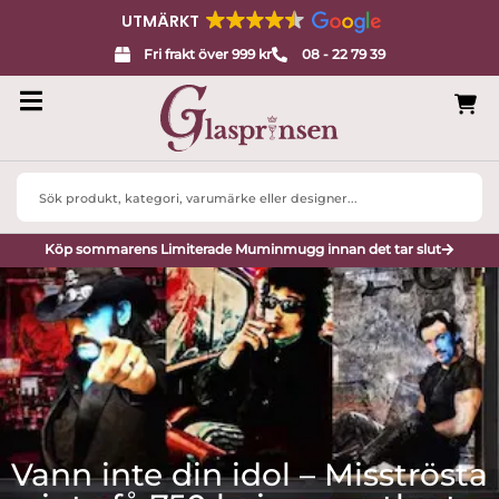
UTMÄRKT
Fri frakt över 999 kr
08 - 22 79 39
Search
...
Köp sommarens Limiterade Muminmugg innan det tar slut
Vann inte din idol – Misströsta