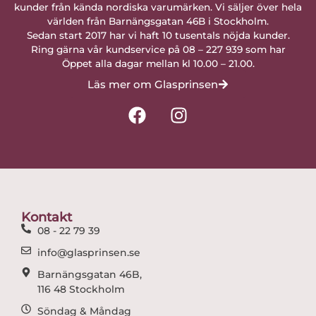
kunder från kända nordiska varumärken. Vi säljer över hela
världen från Barnängsgatan 46B i Stockholm.
Sedan start 2017 har vi haft 10 tusentals nöjda kunder.
Ring gärna vår kundservice på 08 – 227 939 som har
Öppet alla dagar mellan kl 10.00 – 21.00.
Läs mer om Glasprinsen
F
I
a
n
c
s
e
t
b
a
o
g
o
r
Kontakt
k
a
08 - 22 79 39
m
info@glasprinsen.se
Barnängsgatan 46B,
116 48 Stockholm
Söndag & Måndag