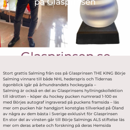
på Glasprinsen
Stort grattis Salming från oss på Glasprinsen THE KING Börje
Salming vinnare till både NHL hederspris och Tidernas
ögonblick igår på århundrandets hockeygala –
Salming är också en del av Glasprinsens hyllningskollektion
till idrotten – köper du hockey pucken numrerad 1-100 ex
med Börjes autograf ingraverad på puckens framsida –
läs
mer om pucken
här handgjort konstglas tillverkad på Öland
av några av dem bästa i Sverige exklusivt för Glasprinsen
En stor del av vinsten går till Börje Salmings ALS stiftelse läs
mer om deras arbete och forskning på deras
Hemsida