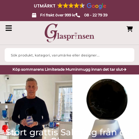
UTMÄRKT
Fri frakt över 999 kr
08 - 22 79 39
Search
...
Köp sommarens Limiterade Muminmugg innan det tar slut
Stort grattis Salming från oss