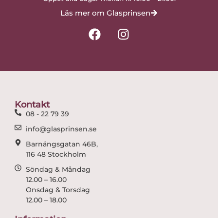
Läs mer om Glasprinsen
F
I
a
n
c
s
e
t
b
a
o
g
o
r
Kontakt
k
a
08 - 22 79 39
m
info@glasprinsen.se
Barnängsgatan 46B,
116 48 Stockholm
Söndag & Måndag
12.00 – 16.00
Onsdag & Torsdag
12.00 – 18.00