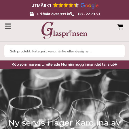
UTMÄRKT
Fri frakt över 999 kr
08 - 22 79 39
Search
...
Köp sommarens Limiterade Muminmugg innan det tar slut
Ny servis i lager Karolina av