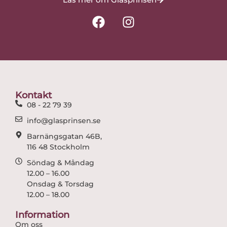
F
I
a
n
c
s
e
t
b
a
o
g
o
r
Kontakt
k
a
08 - 22 79 39
m
info@glasprinsen.se
Barnängsgatan 46B,
116 48 Stockholm
Söndag & Måndag
12.00 – 16.00
Onsdag & Torsdag
12.00 – 18.00
Information
Om oss