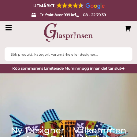
UTMÄRKT
Fri frakt över 999 kr
08 - 22 79 39
Search
...
Köp sommarens Limiterade Muminmugg innan det tar slut
Ny Designer – Välkommen