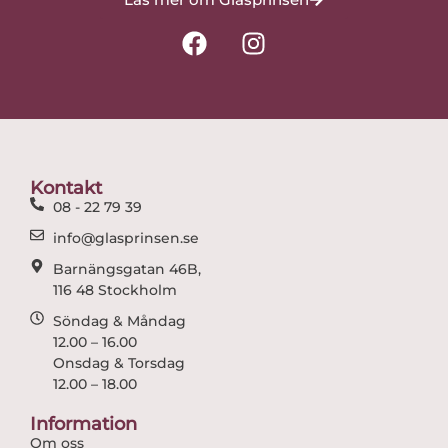
F
I
a
n
c
s
e
t
b
a
o
g
o
r
Kontakt
k
a
08 - 22 79 39
m
info@glasprinsen.se
Barnängsgatan 46B,
116 48 Stockholm
Söndag & Måndag
12.00 – 16.00
Onsdag & Torsdag
12.00 – 18.00
Information
Om oss