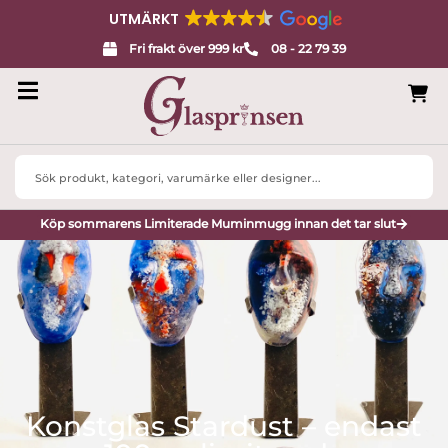
UTMÄRKT
Fri frakt över 999 kr
08 - 22 79 39
Search
...
Köp sommarens Limiterade Muminmugg innan det tar slut
Konstglas Stardust – endast