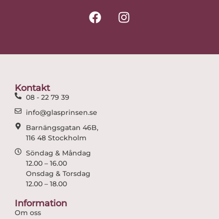
F
I
a
n
c
s
e
t
b
a
o
g
o
r
Kontakt
k
a
08 - 22 79 39
m
info@glasprinsen.se
Barnängsgatan 46B,
116 48 Stockholm
Söndag & Måndag
12.00 – 16.00
Onsdag & Torsdag
12.00 – 18.00
Information
Om oss