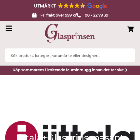
UTMÄRKT
Fri frakt över 999 kr
08 - 22 79 39
Search
...
Köp sommarens Limiterade Muminmugg innan det tar slut
Iittala+Glasprinsen=sant