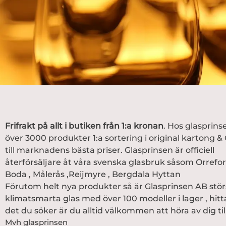
Frifrakt på allt i butiken från 1:a kronan
. Hos glasprins
över 3000 produkter 1:a sortering i original kartong 
till marknadens bästa priser. Glasprinsen är officiell
återförsäljare åt våra svenska glasbruk såsom
Orrefor
Boda
,
Målerås
,
Reijmyre
,
Bergdala Hyttan
Förutom helt nya produkter så är Glasprinsen AB stör
klimatsmarta glas med över 100 modeller i lager , hitt
det du söker är du alltid välkommen att höra av dig till
Mvh glasprinsen