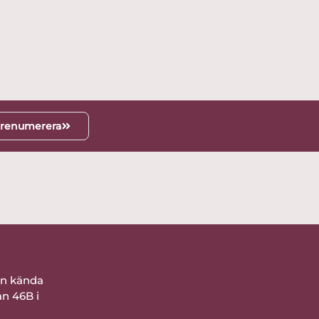
renumerera
ån kända
an 46B i