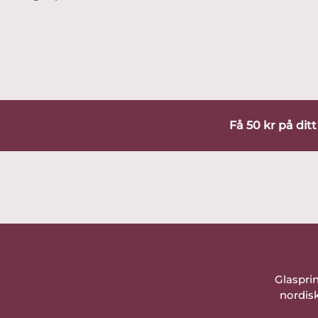
Få 50 kr på dit
Glaspri
nordisk