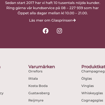
Sedan start 2017 har vi haft 10 tusentals nöjda kunder.
Ring gärna vår kundservice på 08 – 227 939 som har
Öppet alla dagar mellan kl 10.00 – 21.00.
Läs mer om Glasprinsen
F
I
a
n
c
s
e
t
b
a
o
g
o
r
n
Varumärken
Produktkat
k
a
Orrefors
Champagnegl
m
Iittala
Ölglas
Kosta Boda
Vinglas
icy
Gustavsberg
Whiskeyglas
Reijmyre
Cognagsglas