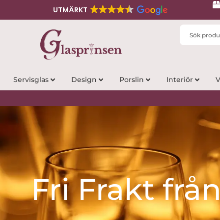
UTMÄRKT
Search
...
Servisglas
Design
Porslin
Interiör
V
Fri Frakt frå