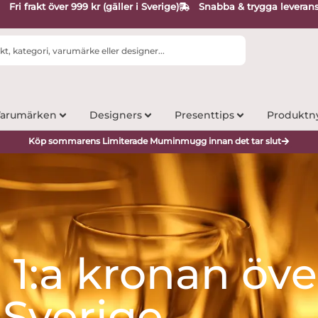
Fri frakt över 999 kr (gäller i Sverige)
Snabba & trygga leveran
arumärken
Designers
Presenttips
Produktn
Köp sommarens Limiterade Muminmugg innan det tar slut
n 1:a kronan öve
Sverige