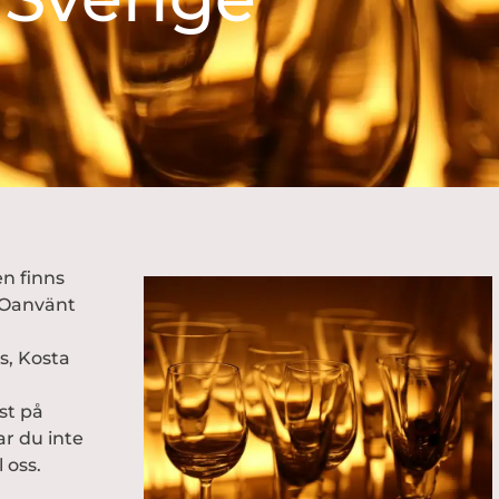
en finns
& Oanvänt
s
,
Kosta
st på
ar du inte
 oss.