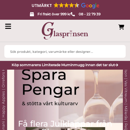
UTMÄRKT
Fri frakt över 999 kr
08 - 22 79 39
Search
...
Köp sommarens Limiterade Muminmugg innan det tar slut
Få flera Julklappar från