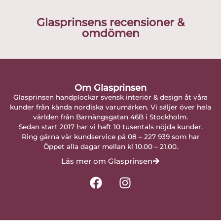
Glasprinsens recensioner &
omdömen
Om Glasprinsen
Glasprinsen handplockar svensk interiör & design åt våra
kunder från kända nordiska varumärken. Vi säljer över hela
världen från Barnängsgatan 46B i Stockholm.
Sedan start 2017 har vi haft 10 tusentals nöjda kunder.
Ring gärna vår kundservice på 08 – 227 939 som har
Öppet alla dagar mellan kl 10.00 – 21.00.
Läs mer om Glasprinsen
F
I
a
n
c
s
e
t