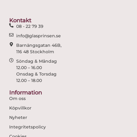
b
a
o
g
o
r
Kontakt
k
a
08 - 22 79 39
m
info@glasprinsen.se
Barnängsgatan 46B,
116 48 Stockholm
Söndag & Måndag
12.00 – 16.00
Onsdag & Torsdag
12.00 – 18.00
Information
Om oss
Köpvillkor
Nyheter
Integritetspolicy
Cookies