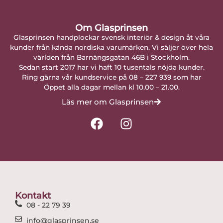
Om Glasprinsen
Glasprinsen handplockar svensk interiör & design åt våra
kunder från kända nordiska varumärken. Vi säljer över hela
världen från Barnängsgatan 46B i Stockholm.
Sedan start 2017 har vi haft 10 tusentals nöjda kunder.
Ring gärna vår kundservice på 08 – 227 939 som har
Öppet alla dagar mellan kl 10.00 – 21.00.
Läs mer om Glasprinsen
F
I
a
n
c
s
e
t
b
a
o
g
o
r
Kontakt
k
a
08 - 22 79 39
m
info@glasprinsen.se