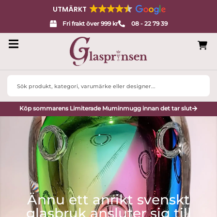
UTMÄRKT
Fri frakt över 999 kr
08 - 22 79 39
Search
...
Köp sommarens Limiterade Muminmugg innan det tar slut
Ännu ett anrikt svenskt
glasbruk ansluter sig till