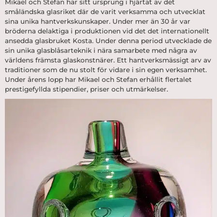
Mikael och Stefan har sitt ursprung i hjärtat av det
småländska glasriket där de varit verksamma och utvecklat
sina unika hantverkskunskaper. Under mer än 30 år var
bröderna delaktiga i produktionen vid det det internationellt
ansedda glasbruket Kosta. Under denna period utvecklade de
sin unika glasblåsarteknik i nära samarbete med några av
världens främsta glaskonstnärer. Ett hantverksmässigt arv av
traditioner som de nu stolt för vidare i sin egen verksamhet.
Under årens lopp har Mikael och Stefan erhållit flertalet
prestigefyllda stipendier, priser och utmärkelser.