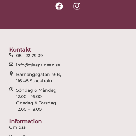
F
I
a
n
c
s
e
t
b
a
o
g
o
r
Kontakt
k
a
08 - 22 79 39
m
info@glasprinsen.se
Barnängsgatan 46B,
116 48 Stockholm
Söndag & Måndag
12.00 – 16.00
Onsdag & Torsdag
12.00 – 18.00
Information
Om oss