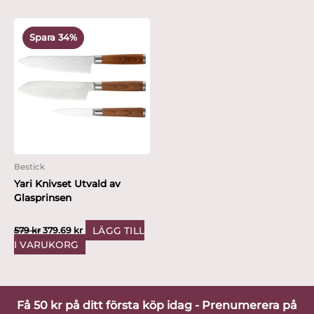
Det
Det
ursprungliga
nuvarande
Spara 34%
priset
priset
var:
är:
579 kr.
379.69 kr.
Bestick
Yari Knivset Utvald av
Glasprinsen
LÄGG TILL
579
kr
379.69
kr
I VARUKORG
Få 50 kr på ditt första köp idag - Prenumerera på