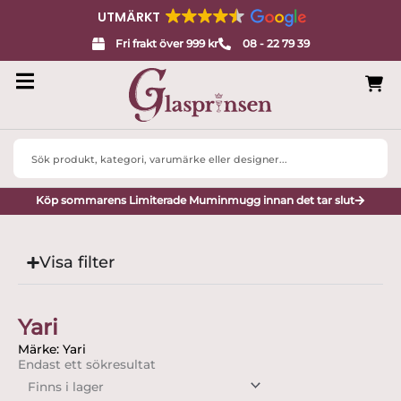
UTMÄRKT
Fri frakt över 999 kr
08 - 22 79 39
Search
...
Köp sommarens Limiterade Muminmugg innan det tar slut
Visa filter
Yari
Märke: Yari
Endast ett sökresultat