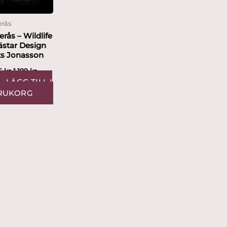
erås
erås – Wildlife
ästar Design
s Jonasson
95
kr
1,199
kr
LÄGG TILL I
RUKORG