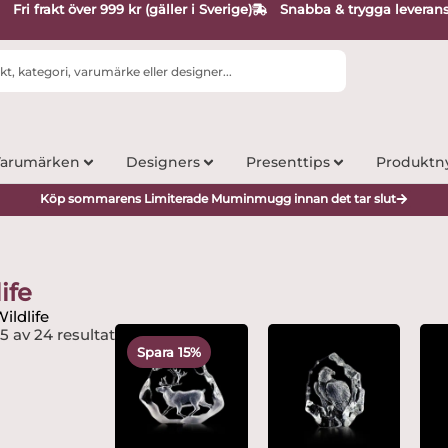
Fri frakt över 999 kr (gäller i Sverige)
Snabba & trygga leveran
arumärken
Designers
Presenttips
Produktn
Köp sommarens Limiterade Muminmugg innan det tar slut
ife
ildlife
Det
Det
15 av 24 resultat
ursprungliga
nuvarande
Spara 15%
priset
priset
var:
är:
1,995 kr.
1,699 kr.