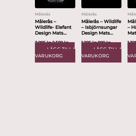
Målerås
Målerås
Mål
Målerås –
Målerås – Wildlife
Mål
Wildlife- Elefant
– Isbjörnsungar
– H
Design Mats
Design Mats
Mat
Jonasson
Jonasson
2,995
kr
2,599
kr
1,295
kr
999
kr
1,3
LÄGG TILL I
LÄGG TILL I
VARUKORG
VARUKORG
VA