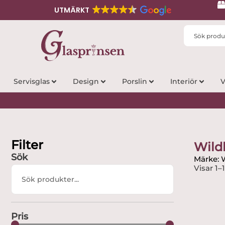
UTMÄRKT
Search
...
Servisglas
Design
Porslin
Interiör
V
Filter
Wildl
Sök
Märke: W
Visar 1–
Search
...
Pris