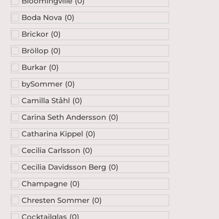
Bloomingville
(
0
)
Boda Nova
(
0
)
Brickor
(
0
)
Bröllop
(
0
)
Burkar
(
0
)
bySommer
(
0
)
Camilla Ståhl
(
0
)
Carina Seth Andersson
(
0
)
Catharina Kippel
(
0
)
Cecilia Carlsson
(
0
)
Cecilia Davidsson Berg
(
0
)
Champagne
(
0
)
Chresten Sommer
(
0
)
Cocktailglas
(
0
)