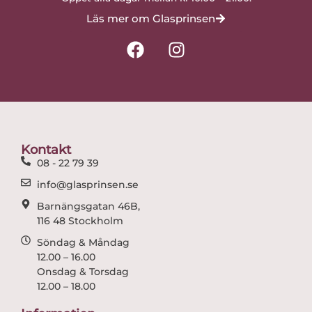
Läs mer om Glasprinsen
F
I
a
n
c
s
e
t
b
a
o
g
o
r
Kontakt
k
a
08 - 22 79 39
m
info@glasprinsen.se
Barnängsgatan 46B,
116 48 Stockholm
Söndag & Måndag
12.00 – 16.00
Onsdag & Torsdag
12.00 – 18.00