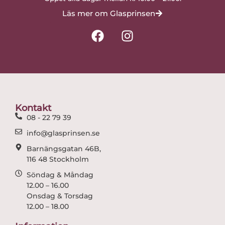
Läs mer om Glasprinsen
F
I
a
n
c
s
e
t
b
a
o
g
o
r
Kontakt
k
a
08 - 22 79 39
m
info@glasprinsen.se
Barnängsgatan 46B,
116 48 Stockholm
Söndag & Måndag
12.00 – 16.00
Onsdag & Torsdag
12.00 – 18.00