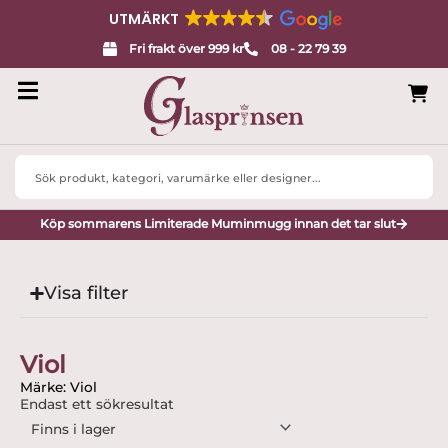
UTMÄRKT
Fri frakt över 999 kr
08 - 22 79 39
Search
...
Köp sommarens Limiterade Muminmugg innan det tar slut
Visa filter
Viol
Märke: Viol
Endast ett sökresultat