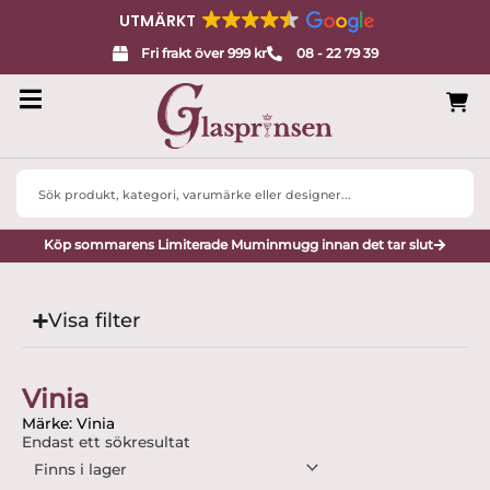
UTMÄRKT
Fri frakt över 999 kr
08 - 22 79 39
Search
...
Köp sommarens Limiterade Muminmugg innan det tar slut
Visa filter
Vinia
Märke: Vinia
Endast ett sökresultat