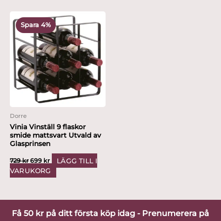
Det
Det
ursprungliga
nuvarande
Spara 4%
priset
priset
var:
är:
729 kr.
699 kr.
Dorre
Vinia Vinställ 9 flaskor
smide mattsvart Utvald av
Glasprinsen
LÄGG TILL I
729
kr
699
kr
VARUKORG
Få 50 kr på ditt första köp idag - Prenumerera på