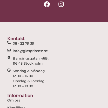
F
I
a
n
c
s
e
t
b
a
o
g
o
r
Kontakt
k
a
08 - 22 79 39
m
info@glasprinsen.se
Barnängsgatan 46B,
116 48 Stockholm
Söndag & Måndag
12.00 – 16.00
Onsdag & Torsdag
12.00 – 18.00
Information
Om oss
Köpvillkor