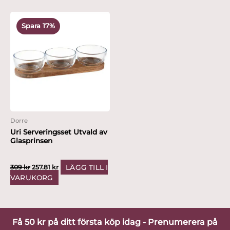
Det
Det
ursprungliga
nuvarande
Spara 17%
priset
priset
var:
är:
309 kr.
257.81 kr.
Dorre
Uri Serveringsset Utvald av
Glasprinsen
LÄGG TILL I
309
kr
257.81
kr
VARUKORG
Få 50 kr på ditt första köp idag - Prenumerera på