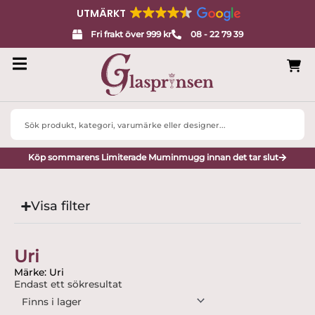
UTMÄRKT
Fri frakt över 999 kr
08 - 22 79 39
Search
...
Köp sommarens Limiterade Muminmugg innan det tar slut
Visa filter
Uri
Märke: Uri
Endast ett sökresultat