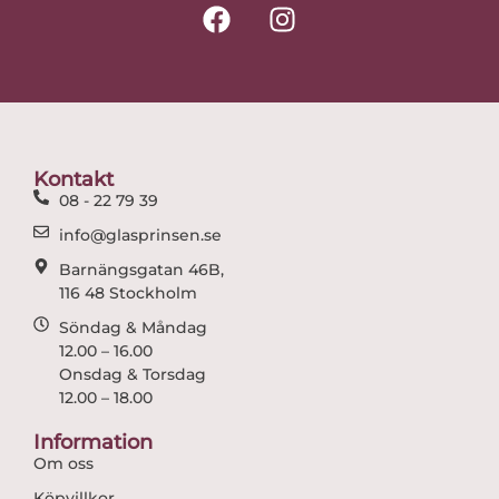
F
I
a
n
c
s
e
t
b
a
o
g
o
r
Kontakt
k
a
08 - 22 79 39
m
info@glasprinsen.se
Barnängsgatan 46B,
116 48 Stockholm
Söndag & Måndag
12.00 – 16.00
Onsdag & Torsdag
12.00 – 18.00
Information
Om oss
Köpvillkor