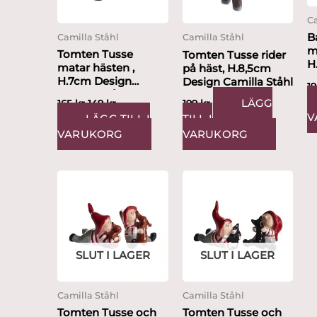
Ca
B
Camilla Ståhl
Camilla Ståhl
m
Tomten Tusse
Tomten Tusse rider
H
matar hästen ,
på häst, H.8,5cm
C
H.7cm Design
Design Camilla Ståhl
1
Camilla Ståhl
LÄGG
165
kr
149
kr
199
kr
V
LÄGG TILL I
TILL I
VARUKORG
VARUKORG
SLUT I LAGER
SLUT I LAGER
Camilla Ståhl
Camilla Ståhl
Tomten Tusse och
Tomten Tusse och