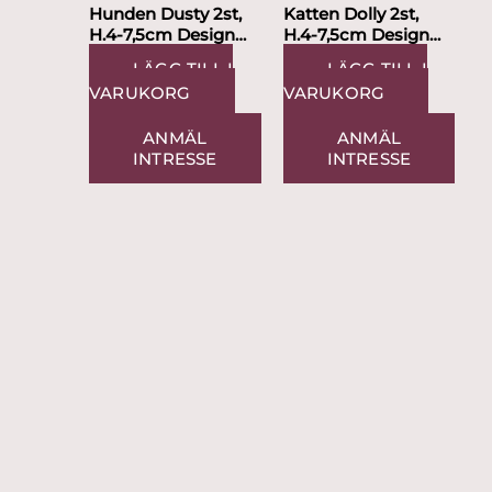
Hunden Dusty 2st,
Katten Dolly 2st,
H.4-7,5cm Design
H.4-7,5cm Design
Camilla Ståhl
Camilla Ståhl
LÄGG TILL I
LÄGG TILL I
VARUKORG
VARUKORG
ANMÄL
ANMÄL
INTRESSE
INTRESSE