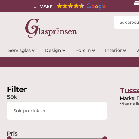
UTMÄRKT
Search
...
Servisglas
Design
Porslin
Interiör
V
Filter
Tuss
Sök
Märke: 
Visar all
Search
...
Pris