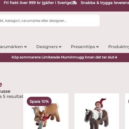
Fri frakt över 999 kr (gäller i Sverige)
Snabba & trygga leveran
arumärken
Designers
Presenttips
Produktn
Köp sommarens Limiterade Muminmugg innan det tar slut
e
Tusse
Det
Det
a 5 resultat
ursprungliga
nuvarande
Spara 10%
priset
priset
var:
är:
165 kr.
149 kr.