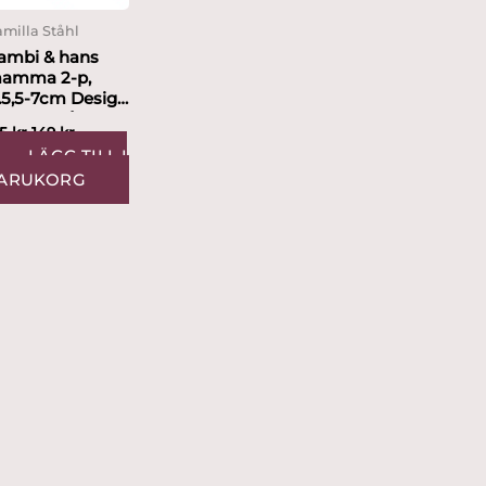
milla Ståhl
ambi & hans
amma 2-p,
.5,5-7cm Design
amilla Ståhl
95
kr
149
kr
LÄGG TILL I
ARUKORG