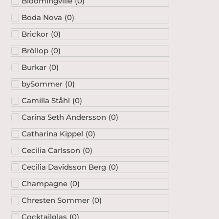
Bloomingville
(
0
)
Boda Nova
(
0
)
Brickor
(
0
)
Bröllop
(
0
)
Burkar
(
0
)
bySommer
(
0
)
Camilla Ståhl
(
0
)
Carina Seth Andersson
(
0
)
Catharina Kippel
(
0
)
Cecilia Carlsson
(
0
)
Cecilia Davidsson Berg
(
0
)
Champagne
(
0
)
Chresten Sommer
(
0
)
Cocktailglas
(
0
)