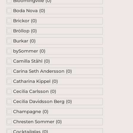
Bloomingville
(
0
)
Boda Nova
(
0
)
Brickor
(
0
)
Bröllop
(
0
)
Burkar
(
0
)
bySommer
(
0
)
Camilla Ståhl
(
0
)
Carina Seth Andersson
(
0
)
Catharina Kippel
(
0
)
Cecilia Carlsson
(
0
)
Cecilia Davidsson Berg
(
0
)
Champagne
(
0
)
Chresten Sommer
(
0
)
Cocktailglas
(
0
)