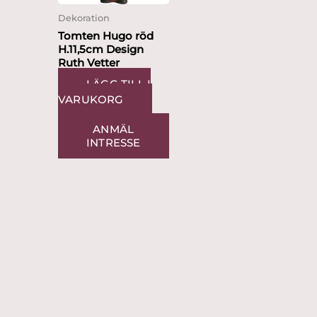
Dekoration
Tomten Hugo röd
H.11,5cm Design
Ruth Vetter
LÄGG TILL I
VARUKORG
ANMÄL
INTRESSE