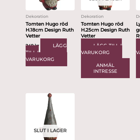
Dekoration
Dekoration
D
Tomten Hugo röd
Tomten Hugo röd
L
H.18cm Design Ruth
H.25cm Design Ruth
g
Vetter
Vetter
R
LÄGG
LÄGG TILL I
249
kr
TILL I
VARUKORG
V
VARUKORG
ANMÄL
INTRESSE
SLUT I LAGER