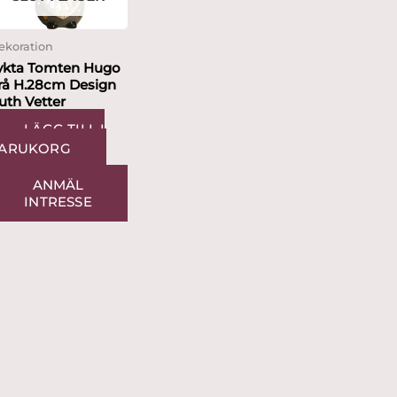
ekoration
ykta Tomten Hugo
rå H.28cm Design
uth Vetter
LÄGG TILL I
ARUKORG
ANMÄL
INTRESSE