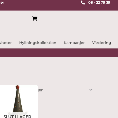
ser
08 - 22 79 39
yheter
Hyllningskollektion
Kampanjer
Värdering
SLUT I LAGER