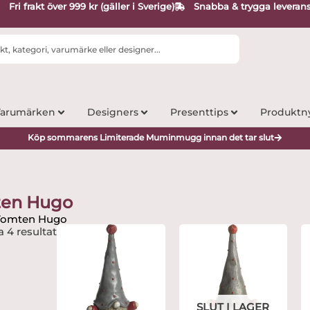
Fri frakt över 999 kr (gäller i Sverige)
Snabba & trygga leveran
arumärken
Designers
Presenttips
Produktn
Köp sommarens Limiterade Muminmugg innan det tar slut
en Hugo
Tomten Hugo
a 4 resultat
SLUT I LAGER