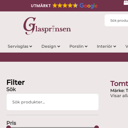
UTMÄRKT
Search
...
Servisglas
Design
Porslin
Interiör
V
Filter
Tomt
Sök
Märke: 
Visar all
Search
...
Pris