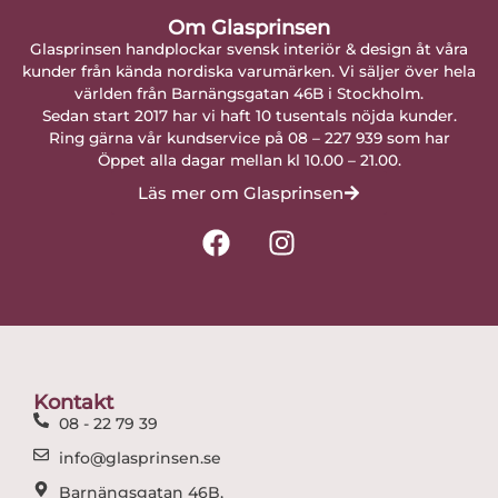
Om Glasprinsen
Glasprinsen handplockar svensk interiör & design åt våra
kunder från kända nordiska varumärken. Vi säljer över hela
världen från Barnängsgatan 46B i Stockholm.
Sedan start 2017 har vi haft 10 tusentals nöjda kunder.
Ring gärna vår kundservice på 08 – 227 939 som har
Öppet alla dagar mellan kl 10.00 – 21.00.
Läs mer om Glasprinsen
F
I
a
n
c
s
e
t
b
a
o
g
o
r
Kontakt
k
a
08 - 22 79 39
m
info@glasprinsen.se
Barnängsgatan 46B,