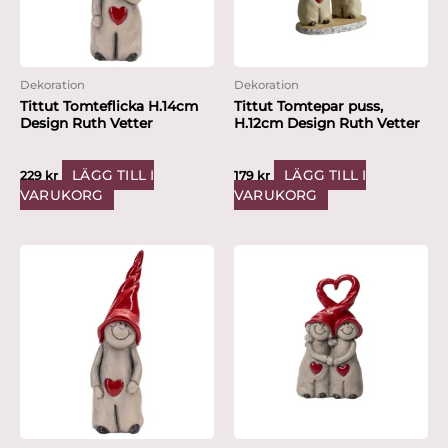
Dekoration
Dekoration
Tittut Tomteflicka H.14cm
Tittut Tomtepar puss,
Design Ruth Vetter
H.12cm Design Ruth Vetter
LÄGG TILL I
LÄGG TILL I
229
kr
179
kr
VARUKORG
VARUKORG