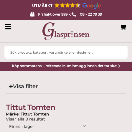
UTMÄRKT
Fri frakt över 999 kr
08 - 22 79 39
Search
...
Köp sommarens Limiterade Muminmugg innan det tar slut
Visa filter
Tittut Tomten
Märke: Tittut Tomten
Visar alla 9 resultat