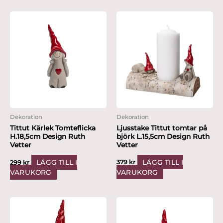
Dekoration
Dekoration
Ljusstake Tittut tomtar på
Tittut Kärlek Tomteflicka
björk L.15,5cm Design Ruth
H.18,5cm Design Ruth
Vetter
Vetter
LÄGG TILL I
LÄGG TILL I
379
kr
299
kr
VARUKORG
VARUKORG