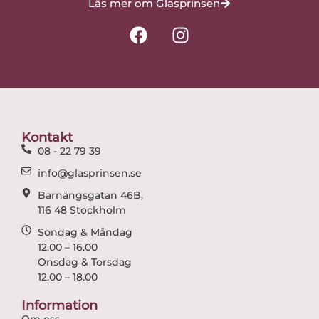
Läs mer om Glasprinsen
F
I
a
n
c
s
e
t
b
a
o
g
o
r
Kontakt
k
a
08 - 22 79 39
m
info@glasprinsen.se
Barnängsgatan 46B,
116 48 Stockholm
Söndag & Måndag
12.00 – 16.00
Onsdag & Torsdag
12.00 – 18.00
Information