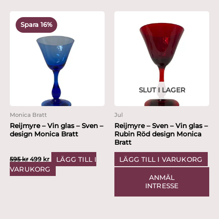
Det
Det
ursprungliga
nuvarande
Spara 16%
priset
priset
var:
är:
595 kr.
499 kr.
SLUT I LAGER
Monica Bratt
Jul
Reijmyre – Vin glas – Sven –
Reijmyre – Sven – Vin glas –
design Monica Bratt
Rubin Röd design Monica
Bratt
LÄGG TILL I
LÄGG TILL I VARUKORG
595
kr
499
kr
VARUKORG
ANMÄL
INTRESSE