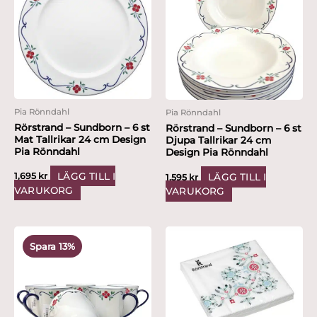
Pia Rönndahl
Pia Rönndahl
Rörstrand – Sundborn – 6 st
Rörstrand – Sundborn – 6 st
Mat Tallrikar 24 cm Design
Djupa Tallrikar 24 cm
Pia Rönndahl
Design Pia Rönndahl
LÄGG TILL I
1,695
kr
LÄGG TILL I
1,595
kr
VARUKORG
VARUKORG
Det
Det
ursprungliga
nuvarande
Spara 13%
priset
priset
var:
är:
1,495 kr.
1,299 kr.