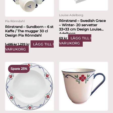
Louise Adelborg
Rörstrand – Swedish Grace
Pia Rönndahl
– Winter- 20 servetter
Rörstrand – Sundborn – 6 st
33×33 cm Design Louise
Kaffe / The muggar 30 cl
Adelborg
Design Pia Rönndahl
LÄGG TILL I
69
kr
VARUKORG
LÄGG TILL I
1,495
kr
1,299
kr
VARUKORG
Det
Det
ursprungliga
nuvarande
Spara 25%
priset
priset
var:
är:
1,995 kr.
1,499 kr.