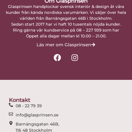
Om Glasprinsen
Glasprinsen handplockar svensk interiör & design åt våra
kunder från kända nordiska varumärken. Vi säljer över hela
världen från Barnängsgatan 46B i Stockholm.
Sedan start 2017 har vi haft 10 tusentals nöjda kunder.
Ring gärna vår kundservice på 08 – 227 939 som har
Öppet alla dagar mellan kl 10.00 – 21.00.
Läs mer om Glasprinsen
F
I
a
n
c
s
e
t
b
a
o
g
o
r
Kontakt
k
a
08 - 22 79 39
m
info@glasprinsen.se
Barnängsgatan 46B,
116 48 Stockholm