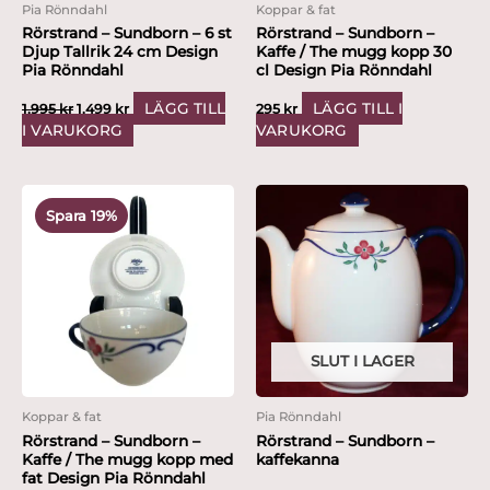
Pia Rönndahl
Koppar & fat
Rörstrand – Sundborn – 6 st
Rörstrand – Sundborn –
Djup Tallrik 24 cm Design
Kaffe / The mugg kopp 30
Pia Rönndahl
cl Design Pia Rönndahl
LÄGG TILL
LÄGG TILL I
1,995
kr
1,499
kr
295
kr
I VARUKORG
VARUKORG
Det
Det
ursprungliga
nuvarande
Spara 19%
priset
priset
var:
är:
495 kr.
399 kr.
SLUT I LAGER
Koppar & fat
Pia Rönndahl
Rörstrand – Sundborn –
Rörstrand – Sundborn –
Kaffe / The mugg kopp med
kaffekanna
fat Design Pia Rönndahl