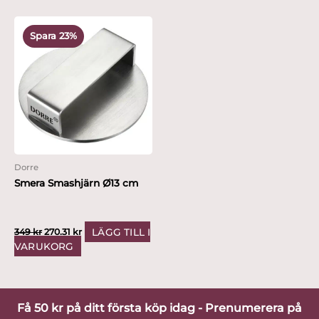
Det
Det
ursprungliga
nuvarande
Spara 23%
priset
priset
var:
är:
349 kr.
270.31 kr.
Dorre
Smera Smashjärn Ø13 cm
LÄGG TILL I
349
kr
270.31
kr
VARUKORG
Få 50 kr på ditt första köp idag - Prenumerera på