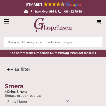
UTMÄRKT
Fri frakt över 999 kr
08 - 22 79 39
Search
...
Köp sommarens Limiterade Muminmugg innan det tar slut
Visa filter
Smera
Märke: Smera
Endast ett sökresultat