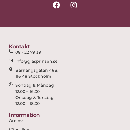
F
I
a
n
c
s
e
t
b
a
o
g
o
r
Kontakt
k
a
08 - 22 79 39
m
info@glasprinsen.se
Barnängsgatan 46B,
116 48 Stockholm
Söndag & Måndag
12.00 – 16.00
Onsdag & Torsdag
12.00 – 18.00
Information
Om oss
Köpvillkor