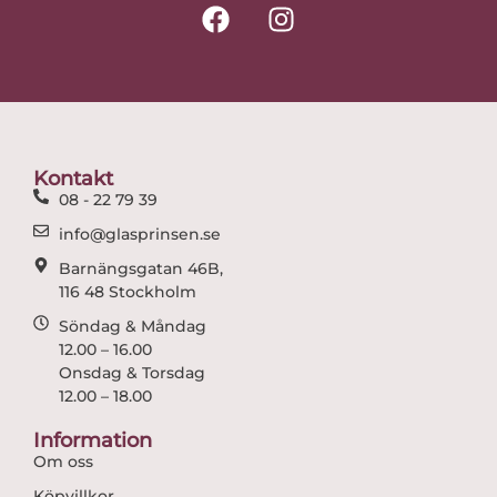
F
I
a
n
c
s
e
t
b
a
o
g
o
r
Kontakt
k
a
08 - 22 79 39
m
info@glasprinsen.se
Barnängsgatan 46B,
116 48 Stockholm
Söndag & Måndag
12.00 – 16.00
Onsdag & Torsdag
12.00 – 18.00
Information
Om oss
Köpvillkor