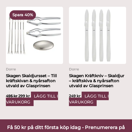
Det
Det
ursprungliga
nuvarande
Spara 40%
priset
priset
var:
är:
495 kr.
299 kr.
Dorre
Dorre
Skagen Skaldjursset – Till
Skagen Kräftkniv – Skaldjur
kräftskivan & nyårsafton
– kräftskiva & nyårsafton
utvald av Glasprinsen
utvald av Glasprinsen
LÄGG TILL I
LÄGG TILL I
495
kr
299
kr
249
kr
VARUKORG
VARUKORG
Få 50 kr på ditt första köp idag - Prenumerera på