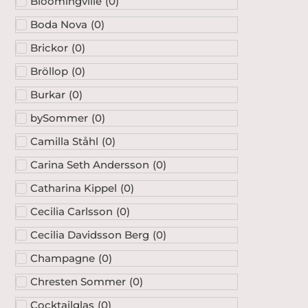
Bloomingville
(
0
)
Boda Nova
(
0
)
Brickor
(
0
)
Bröllop
(
0
)
Burkar
(
0
)
bySommer
(
0
)
Camilla Ståhl
(
0
)
Carina Seth Andersson
(
0
)
Catharina Kippel
(
0
)
Cecilia Carlsson
(
0
)
Cecilia Davidsson Berg
(
0
)
Champagne
(
0
)
Chresten Sommer
(
0
)
Cocktailglas
(
0
)