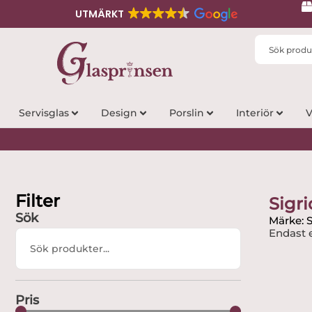
UTMÄRKT
Search
...
Servisglas
Design
Porslin
Interiör
V
Filter
Sigri
Sök
Märke: S
Endast e
Search
...
Pris