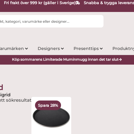
Fri frakt över 999 kr (gäller i Sverige)
Snabba & trygga leveran
arumärken
Designers
Presenttips
Produktn
Köp sommarens Limiterade Muminmugg innan det tar slut
d
igrid
Det
Det
tt sökresultat
ursprungliga
nuvarande
Spara 28%
priset
priset
var:
är:
229 kr.
165.63 kr.