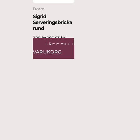
Dorre
Sigrid
Serveringsbricka
rund
229
kr
165.63
kr
LÄGG TILL I
VARUKORG