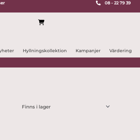
ser
08 - 22 79 39
yheter
Hyllningskollektion
Kampanjer
Värdering