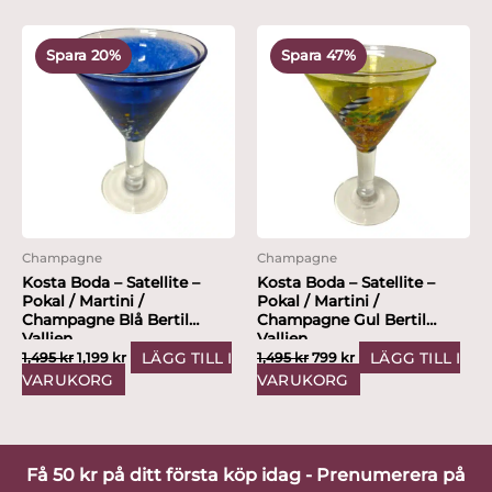
Det
Det
Det
Det
ursprungliga
nuvarande
ursprungliga
nuvarande
Spara 20%
Spara 47%
priset
priset
priset
priset
var:
är:
var:
är:
1,495 kr.
1,199 kr.
1,495 kr.
799 kr.
Champagne
Champagne
Kosta Boda – Satellite –
Kosta Boda – Satellite –
Pokal / Martini /
Pokal / Martini /
Champagne Blå Bertil
Champagne Gul Bertil
Vallien
Vallien
LÄGG TILL I
LÄGG TILL I
1,495
kr
1,199
kr
1,495
kr
799
kr
VARUKORG
VARUKORG
Få 50 kr på ditt första köp idag - Prenumerera på