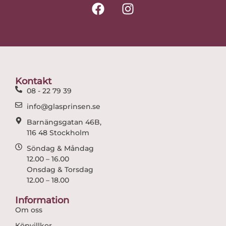
F
I
a
n
c
s
e
t
b
a
o
g
o
r
Kontakt
k
a
08 - 22 79 39
m
info@glasprinsen.se
Barnängsgatan 46B,
116 48 Stockholm
Söndag & Måndag
12.00 – 16.00
Onsdag & Torsdag
12.00 – 18.00
Information
Om oss
Köpvillkor