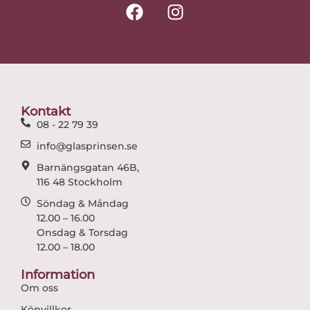
F
I
a
n
c
s
e
t
b
a
o
g
o
r
Kontakt
k
a
08 - 22 79 39
m
info@glasprinsen.se
Barnängsgatan 46B,
116 48 Stockholm
Söndag & Måndag
12.00 – 16.00
Onsdag & Torsdag
12.00 – 18.00
Information
Om oss
Köpvillkor