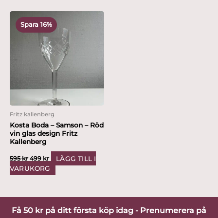
Det
Det
ursprungliga
nuvarande
Spara 16%
priset
priset
var:
är:
595 kr.
499 kr.
Fritz kallenberg
Kosta Boda – Samson – Röd
vin glas design Fritz
Kallenberg
LÄGG TILL I
595
kr
499
kr
VARUKORG
Få 50 kr på ditt första köp idag - Prenumerera på