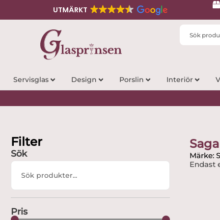
UTMÄRKT
Search
...
Servisglas
Design
Porslin
Interiör
V
Filter
Saga
Sök
Märke: 
Endast e
Search
...
Pris