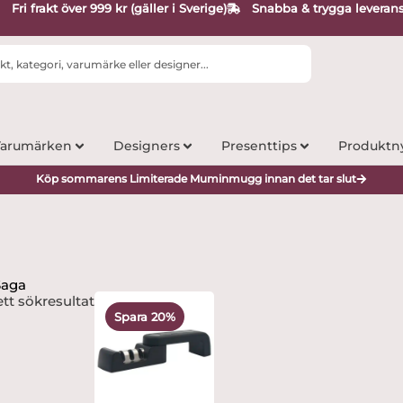
Fri frakt över 999 kr (gäller i Sverige)
Snabba & trygga leveran
arumärken
Designers
Presenttips
Produktn
Köp sommarens Limiterade Muminmugg innan det tar slut
Saga
Det
Det
tt sökresultat
ursprungliga
nuvarande
Spara 20%
priset
priset
var:
är:
209 kr.
167.19 kr.