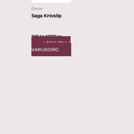
Dorre
Saga Knivslip
209
kr
167.19
kr
LÄGG TILL I
VARUKORG