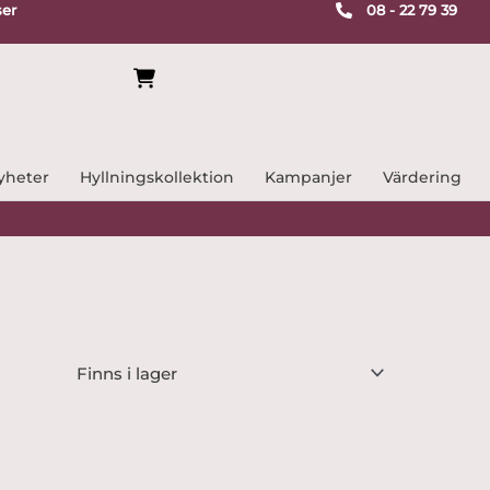
ser
08 - 22 79 39
yheter
Hyllningskollektion
Kampanjer
Värdering