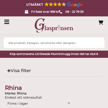
UTMÄRKT
Fri frakt över 999 kr
08 - 22 79 39
Search
...
Köp sommarens Limiterade Muminmugg innan det tar slut
Visa filter
Rhina
Märke: Rhina
Endast ett sökresultat