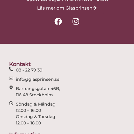
Läs mer om Glasprinsen
F
I
a
n
c
s
e
t
b
a
o
g
o
r
Kontakt
k
a
08 - 22 79 39
m
info@glasprinsen.se
Barnängsgatan 46B,
116 48 Stockholm
Söndag & Måndag
12.00 – 16.00
Onsdag & Torsdag
12.00 – 18.00