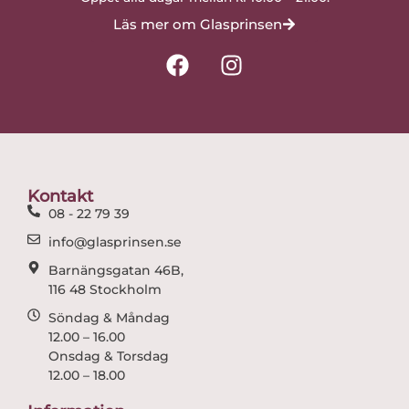
Läs mer om Glasprinsen
F
I
a
n
c
s
e
t
b
a
o
g
o
r
Kontakt
k
a
08 - 22 79 39
m
info@glasprinsen.se
Barnängsgatan 46B,
116 48 Stockholm
Söndag & Måndag
12.00 – 16.00
Onsdag & Torsdag
12.00 – 18.00