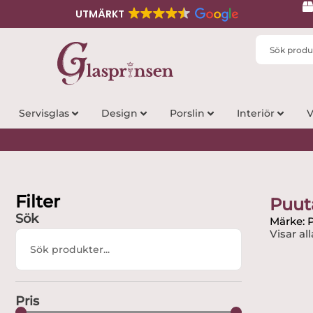
UTMÄRKT
Search
...
Servisglas
Design
Porslin
Interiör
V
Filter
Puut
Sök
Märke: 
Visar all
Search
...
Pris