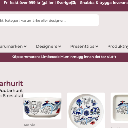
Fri frakt över 999 kr (gäller i Sverige)
Snabba & trygga leveran
arumärken
Designers
Presenttips
Produktn
Köp sommarens Limiterade Muminmugg innan det tar slut
arhurit
Puutarhurit
a 8 resultat
Arabia