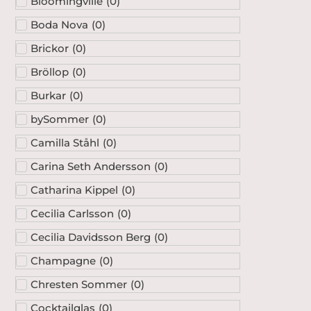
Bloomingville
(
0
)
Boda Nova
(
0
)
Brickor
(
0
)
Bröllop
(
0
)
Burkar
(
0
)
bySommer
(
0
)
Camilla Ståhl
(
0
)
Carina Seth Andersson
(
0
)
Catharina Kippel
(
0
)
Cecilia Carlsson
(
0
)
Cecilia Davidsson Berg
(
0
)
Champagne
(
0
)
Chresten Sommer
(
0
)
Cocktailglas
(
0
)