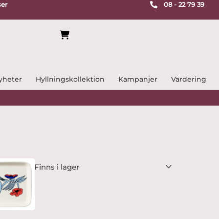
ser
08 - 22 79 39
yheter
Hyllningskollektion
Kampanjer
Värdering