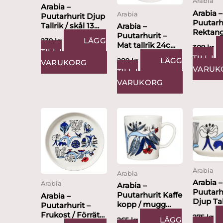
Arabia
Arabia –
Arabia –
Arabia
Puutarhurit Djup
Puutarh
Tallrik / skål 13
Arabia –
Rektang
cm Design Armi
Puutarhurit –
LÄGG
serverin
239
kr
Teva
Mat tallrik 24cm
309
kr
15x19cm
TILL I
Design Armi Teva
TILL I
Armi Te
LÄGG
289
kr
VARUKORG
VARUK
TILL I
VARUKORG
Arabia
Arabia
Arabia –
Arabia
Arabia –
Puutarh
Puutarhurit Kaffe
Arabia –
Djup Tal
kopp / mugg
Puutarhurit –
15 cm D
0,3L Design Armi
Frukost / Förrätts
275
kr
LÄGG
Armi Te
265
kr