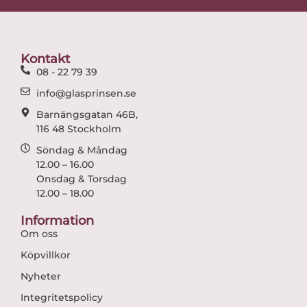
e
t
b
a
o
g
o
r
Kontakt
k
a
08 - 22 79 39
m
info@glasprinsen.se
Barnängsgatan 46B,
116 48 Stockholm
Söndag & Måndag
12.00 – 16.00
Onsdag & Torsdag
12.00 – 18.00
Information
Om oss
Köpvillkor
Nyheter
Integritetspolicy