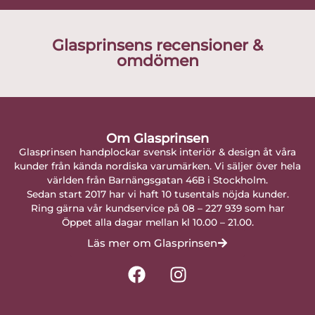
Glasprinsens recensioner &
omdömen
Om Glasprinsen
Glasprinsen handplockar svensk interiör & design åt våra
kunder från kända nordiska varumärken. Vi säljer över hela
världen från Barnängsgatan 46B i Stockholm.
Sedan start 2017 har vi haft 10 tusentals nöjda kunder.
Ring gärna vår kundservice på 08 – 227 939 som har
Öppet alla dagar mellan kl 10.00 – 21.00.
Läs mer om Glasprinsen
F
I
a
n
c
s