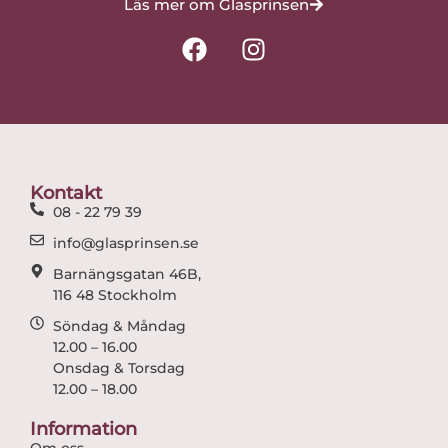
Läs mer om Glasprinsen
F
I
a
n
c
s
e
t
b
a
o
g
o
r
Kontakt
k
a
08 - 22 79 39
m
info@glasprinsen.se
Barnängsgatan 46B,
116 48 Stockholm
Söndag & Måndag
12.00 – 16.00
Onsdag & Torsdag
12.00 – 18.00
Information