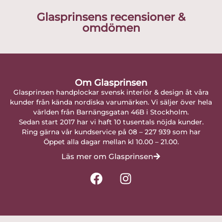
Glasprinsens recensioner &
omdömen
Om Glasprinsen
Glasprinsen handplockar svensk interiör & design åt våra
kunder från kända nordiska varumärken. Vi säljer över hela
världen från Barnängsgatan 46B i Stockholm.
Sedan start 2017 har vi haft 10 tusentals nöjda kunder.
Ring gärna vår kundservice på 08 – 227 939 som har
Öppet alla dagar mellan kl 10.00 – 21.00.
Läs mer om Glasprinsen
F
I
a
n
c
s
e
t
b
a