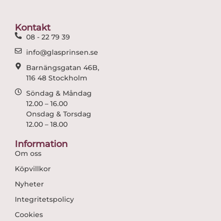
o
g
o
r
Kontakt
k
a
08 - 22 79 39
m
info@glasprinsen.se
Barnängsgatan 46B,
116 48 Stockholm
Söndag & Måndag
12.00 – 16.00
Onsdag & Torsdag
12.00 – 18.00
Information
Om oss
Köpvillkor
Nyheter
Integritetspolicy
Cookies