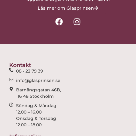
Läs mer om Glasprinsen
F
I
a
n
c
s
e
t
b
a
o
g
o
r
Kontakt
k
a
08 - 22 79 39
m
info@glasprinsen.se
Barnängsgatan 46B,
116 48 Stockholm
Söndag & Måndag
12.00 – 16.00
Onsdag & Torsdag
12.00 – 18.00