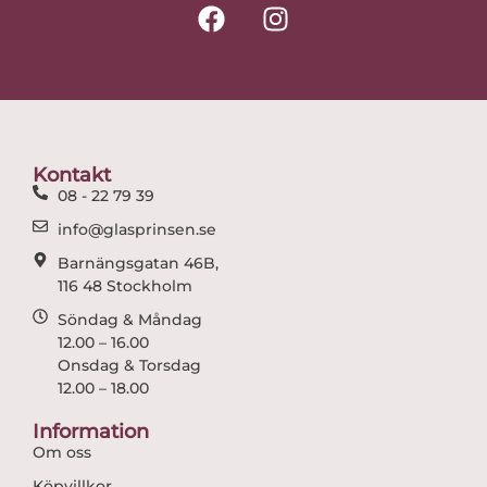
F
I
a
n
c
s
e
t
b
a
o
g
o
r
Kontakt
k
a
08 - 22 79 39
m
info@glasprinsen.se
Barnängsgatan 46B,
116 48 Stockholm
Söndag & Måndag
12.00 – 16.00
Onsdag & Torsdag
12.00 – 18.00
Information
Om oss
Köpvillkor