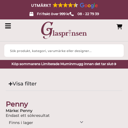
UTMÄRKT
Fri frakt över 999 kr
08 - 22 79 39
Search
...
Köp sommarens Limiterade Muminmugg innan det tar slut
Visa filter
Penny
Märke: Penny
Endast ett sökresultat