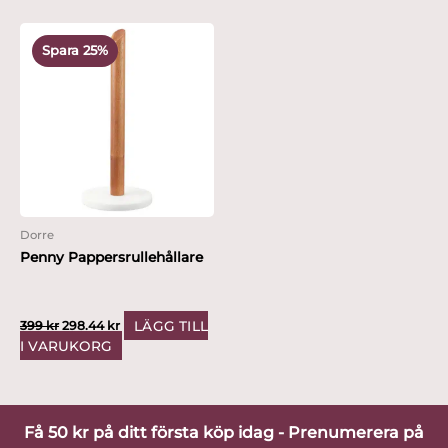
Det
Det
ursprungliga
nuvarande
Spara 25%
priset
priset
var:
är:
399 kr.
298.44 kr.
Dorre
Penny Pappersrullehållare
LÄGG TILL
399
kr
298.44
kr
I VARUKORG
Få 50 kr på ditt första köp idag - Prenumerera på