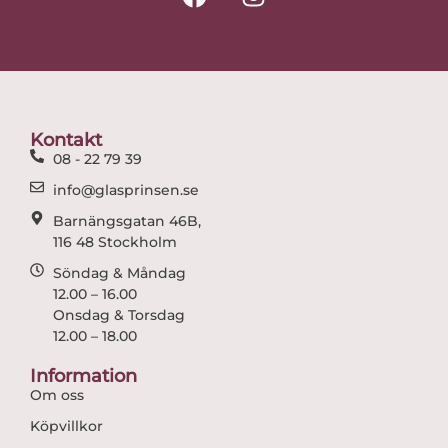
a
n
c
s
e
t
b
a
o
g
o
r
Kontakt
k
a
08 - 22 79 39
m
info@glasprinsen.se
Barnängsgatan 46B,
116 48 Stockholm
Söndag & Måndag
12.00 – 16.00
Onsdag & Torsdag
12.00 – 18.00
Information
Om oss
Köpvillkor