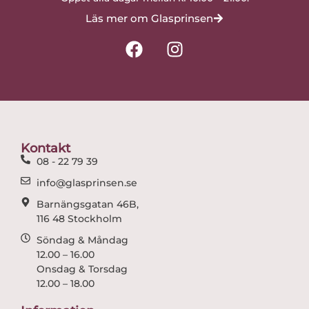
Läs mer om Glasprinsen
F
I
a
n
c
s
e
t
b
a
o
g
o
r
Kontakt
k
a
08 - 22 79 39
m
info@glasprinsen.se
Barnängsgatan 46B,
116 48 Stockholm
Söndag & Måndag
12.00 – 16.00
Onsdag & Torsdag
12.00 – 18.00