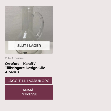
SLUT I LAGER
Olle Alberius
Orrefors – Karaff /
Tillbringare Design Olle
Alberius
LÄGG TILL I VARUKORG
ANMÄL
INTRESSE