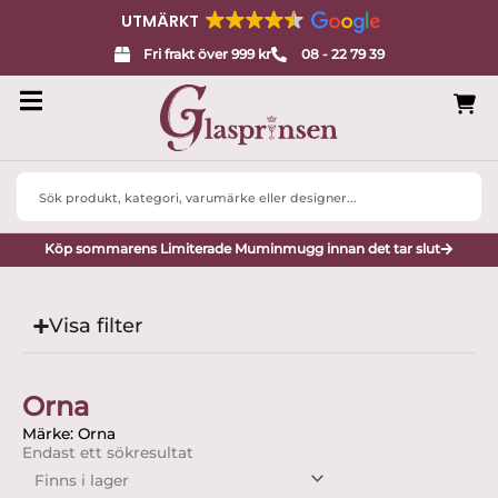
UTMÄRKT
Fri frakt över 999 kr
08 - 22 79 39
Search
...
Köp sommarens Limiterade Muminmugg innan det tar slut
Visa filter
Orna
Märke: Orna
Endast ett sökresultat