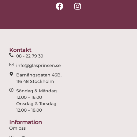
F
I
a
n
c
s
e
t
b
a
o
g
o
r
Kontakt
k
a
08 - 22 79 39
m
info@glasprinsen.se
Barnängsgatan 46B,
116 48 Stockholm
Söndag & Måndag
12.00 – 16.00
Onsdag & Torsdag
12.00 – 18.00
Information
Om oss